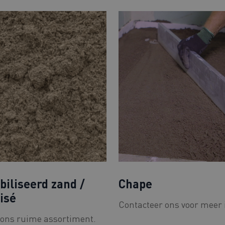
biliseerd zand /
Chape
lisé
Contacteer ons voor meer 
ons ruime assortiment.