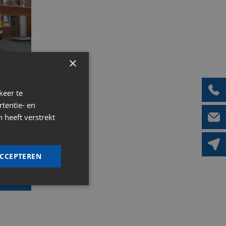
×
keer te
info.
tentie- en
 heeft verstrekt
ACCEPTEREN