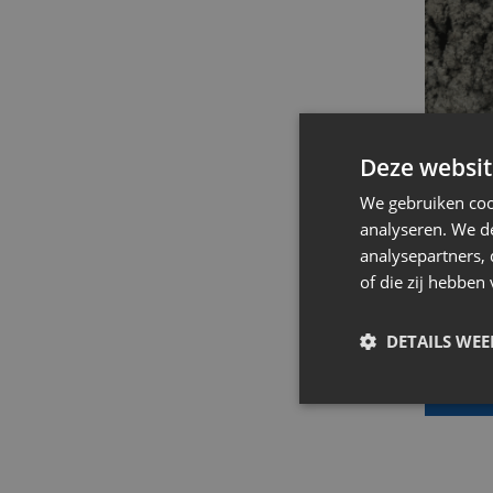
Deze websit
Drain
We gebruiken coo
beton
analyseren. We de
analysepartners,
Test on
of die zij hebbe
buitent
DETAILS WE