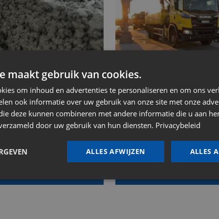
e maakt gebruik van cookies.
erend schraal
Droge beton
kies om inhoud en advertenties te personaliseren en om ons ver
Contacteer ons voor meer 
len ook informatie over uw gebruik van onze site met onze adver
 die deze kunnen combineren met andere informatie die u aan hen
s demomodel uit in ons
n verzameld door uw gebruik van hun diensten.
oonpark!
Privacybeleid
ERGEVEN
ALLES AFWIJZEN
ALLES 
Meer info
Meer info