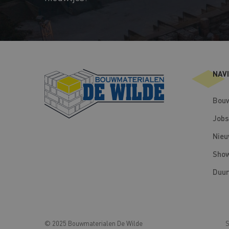
NAV
Bouw
Jobs
Nie
Sho
Duur
© 2025 Bouwmaterialen De Wilde
S