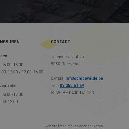
INGSUREN
CONTACT
een
Toleindestraat 25
9080 Beervelde
 06.00-18.00
6.00-12.00 / 13.00-16.00
E-mail:
info@bmdewilde.be
centrale
Tel.:
09 355 51 49
BTW: BE 0400.141.133
 06.00-17.00
6.00-12.00
website laten maken
door conversal