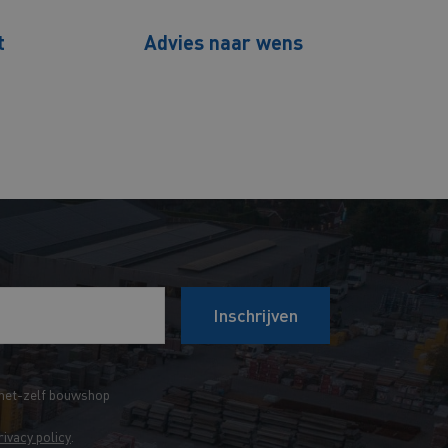
t
Advies naar wens
Inschrijven
het-zelf bouwshop
rivacy policy
.