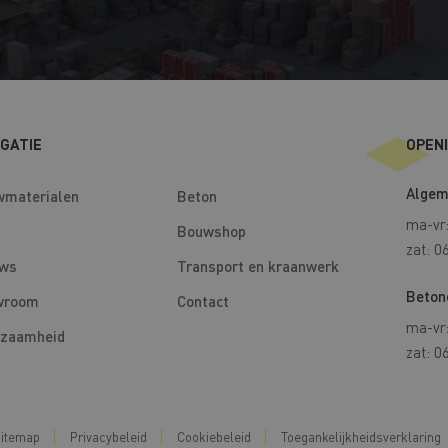
a
l
r
h
a
*
e
e
m
s
c
*
s
k
e
b
IGATIE
OPEN
s
o
*
Algem
x
materialen
Beton
e
ma-vr:
Bouwshop
zat: 0
s
uws
Transport en kraanwerk
Beton
wroom
Contact
ma-vr:
zaamheid
zat: 0
itemap
Privacybeleid
Cookiebeleid
Toegankelijkheidsverklaring