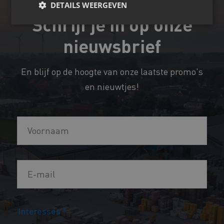
DETAILS WEERGEVEN
Schrijf je in op onze
nieuwsbrief
En blijf op de hoogte van onze laatste promo's
en nieuwtjes!
V
o
o
E
E
r
-
-
n
m
m
a
a
Interesses
*
a
a
i