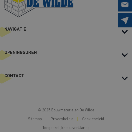
a
m
NAVIGATIE
OPENINGSUREN
CONTACT
© 2025 Bouwmaterialen De Wilde
Sitemap
Privacybeleid
Cookiebeleid
Toegankelijkheidsverklaring