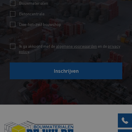
i
m
Bouwmaterialen
l
l
*
Betoncentrale
V
*
o
Doe-het-zelf bouwshop
o
r
C
Ik ga akkoord met de
algemene voorwaarden
en de
privacy
n
policy
.
h
a
e
a
Inschrijven
c
m
k
V
b
o
o
o
x
r
e
n
s
a