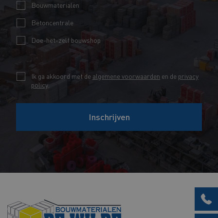
i
m
Bouwmaterialen
V
l
*
Betoncentrale
o
*
Doe-het-zelf bouwshop
o
r
n
C
Ik ga akkoord met de
algemene voorwaarden
en de
privacy
a
policy
.
h
a
e
m
Inschrijven
c
E
k
-
b
m
o
a
x
i
e
l
s