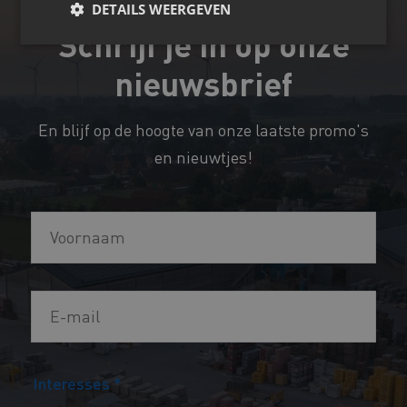
DETAILS WEERGEVEN
Schrijf je in op onze
nieuwsbrief
En blijf op de hoogte van onze laatste promo's
en nieuwtjes!
V
V
o
o
o
o
r
E
r
n
-
n
a
m
a
a
Interesses
*
a
a
m