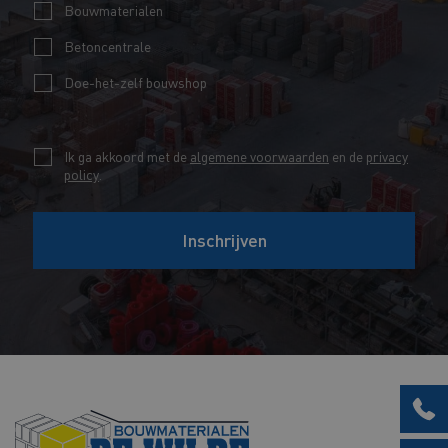
i
m
Bouwmaterialen
m
l
*
Betoncentrale
a
*
i
Doe-het-zelf bouwshop
l
C
C
Ik ga akkoord met de
algemene voorwaarden
en de
privacy
h
policy
.
h
e
e
c
Inschrijven
c
k
k
b
b
o
o
x
x
e
e
s
s
V