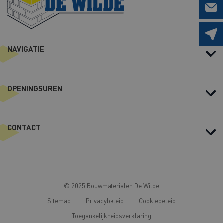
o
o
r
NAVIGATIE
n
a
a
OPENINGSUREN
m
CONTACT
© 2025 Bouwmaterialen De Wilde
Sitemap
Privacybeleid
Cookiebeleid
Toegankelijkheidsverklaring