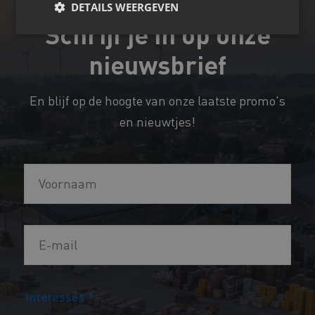
DETAILS WEERGEVEN
Schrijf je in op onze
nieuwsbrief
En blijf op de hoogte van onze laatste promo's
en nieuwtjes!
V
o
o
E
r
-
n
m
a
E
Interesses
*
a
a
-