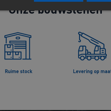
Onze bouwstenen
Ruime stock
Levering op maa