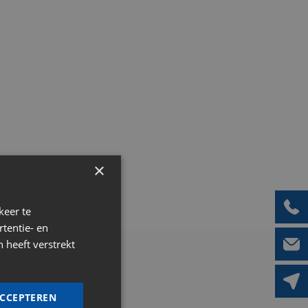
×
keer te
tentie- en
 heeft verstrekt
ACCEPTEREN