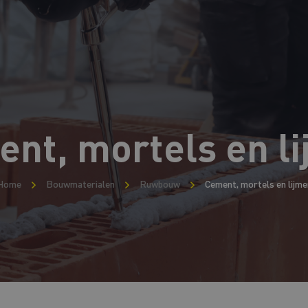
nt, mortels en l
Home
Bouwmaterialen
Ruwbouw
Cement, mortels en lijme