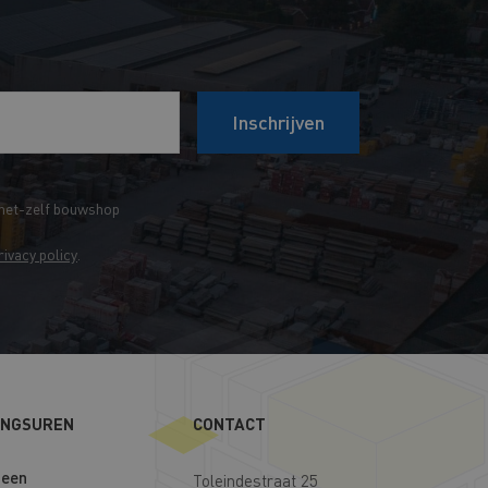
Inschrijven
het-zelf bouwshop
rivacy policy
.
INGSUREN
CONTACT
een
Toleindestraat 25