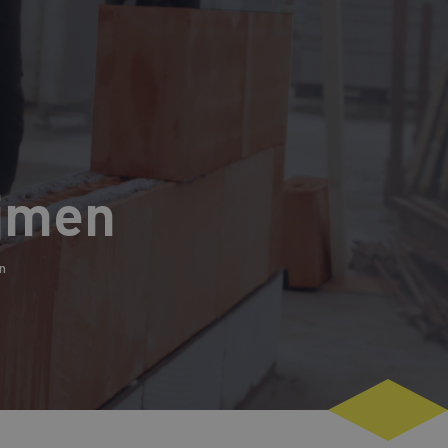
ijmen
n