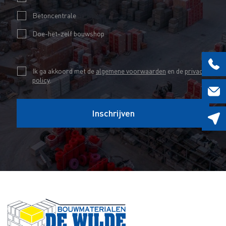
e
l
*
Betoncentrale
c
*
k
Doe-het-zelf bouwshop
b
o
C
Ik ga akkoord met de
algemene voorwaarden
en de
privacy
x
policy
.
h
e
e
s
Inschrijven
c
E
k
-
b
m
o
a
x
i
e
l
s
*