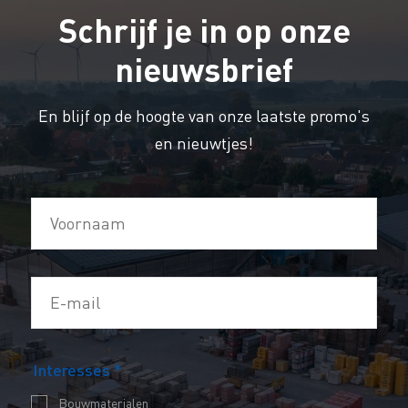
Schrijf je in op onze
nieuwsbrief
En blijf op de hoogte van onze laatste promo's
en nieuwtjes!
V
o
o
E
r
-
n
m
a
C
Interesses
*
a
a
h
i
m
Bouwmaterialen