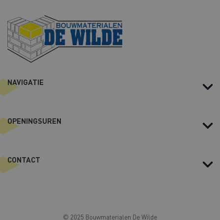
e
s
NAVIGATIE
OPENINGSUREN
CONTACT
© 2025 Bouwmaterialen De Wilde