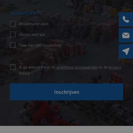
m
a
V
Interesses
*
a
a
o
i
m
Bouwmaterialen
o
l
*
Betoncentrale
r
*
n
Doe-het-zelf bouwshop
a
a
C
Ik ga akkoord met de
algemene voorwaarden
en de
privacy
m
policy
.
h
*
e
E
Inschrijven
c
-
k
m
b
a
o
i
x
l