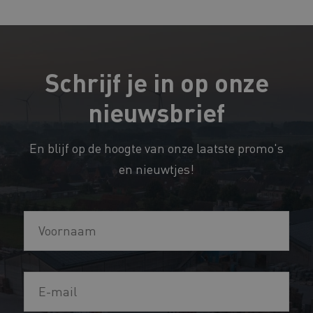
Schrijf je in op onze
nieuwsbrief
En blijf op de hoogte van onze laatste promo's
en nieuwtjes!
V
o
o
E
r
-
n