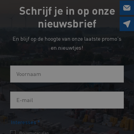
Schrijf je in op onze
nieuwsbrief
En blijf op de hoogte van onze laatste promo's
en nieuwtjes!
V
o
o
E
r
-
n
m
a
E
Interesses
*
a
a
-
i
m
Bouwmaterialen