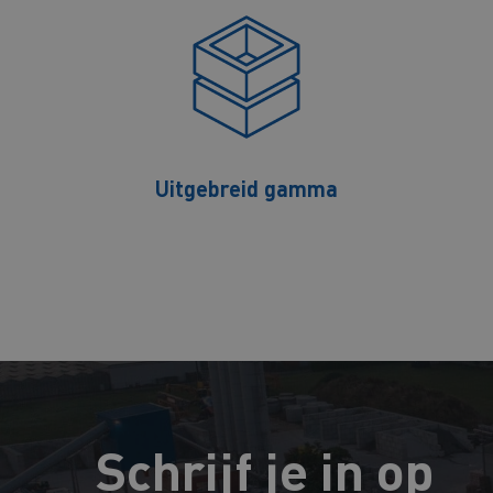
Uitgebreid gamma
Schrijf je in op