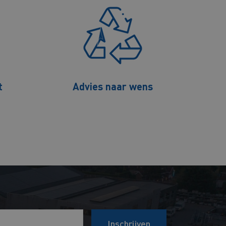
t
Advies naar wens
Inschrijven