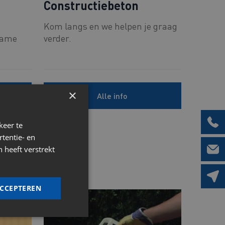
Constructiebeton
Kom langs en we helpen je graag
zame
verder.
×
Alle info
keer te
tentie- en
 heeft verstrekt
ACCEPTEREN