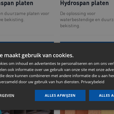
span platen
Hydrospan platen
en duurzame platen voor
De oplossing voor
ve bekisting.
waterbestendige en duur
bekisting.
Alle info
Alle info
e maakt gebruik van cookies.
kies om inhoud en advertenties te personaliseren en om ons ver
len ook informatie over uw gebruik van onze site met onze adver
 die deze kunnen combineren met andere informatie die u aan hen
n verzameld door uw gebruik van hun diensten.
Privacybeleid
ERGEVEN
ALLES AFWIJZEN
ALLES 