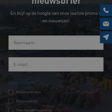
En blijf op de hoogte van onze laatste promo's
en nieuwtjes!
V
V
o
o
o
o
r
E
r
n
-
n
a
m
a
a
Interesses
*
a
a
m
i
m
Bouwmaterialen
E
l
*
Betoncentrale
-
*
Doe-het-zelf bouwshop
m