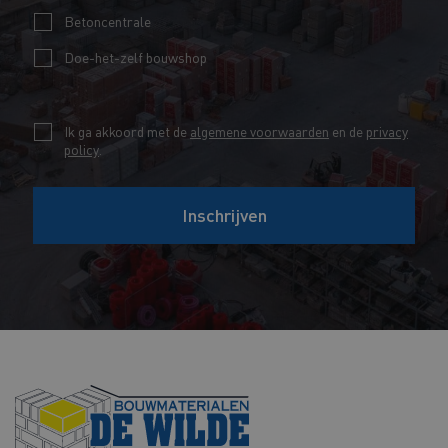
l
*
Betoncentrale
*
Doe-het-zelf bouwshop
*
C
Ik ga akkoord met de
algemene voorwaarden
en de
privacy
I
policy
.
h
n
e
t
Inschrijven
c
e
k
r
b
e
o
s
x
s
e
e
s
s
*