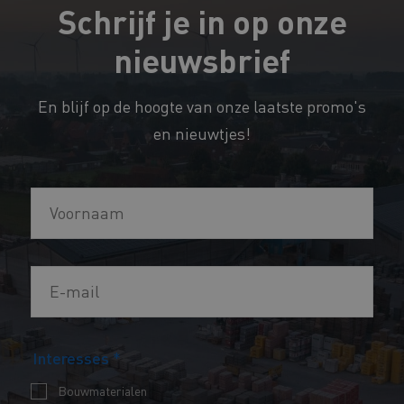
Schrijf je in op onze
nieuwsbrief
En blijf op de hoogte van onze laatste promo's
en nieuwtjes!
V
o
o
E
r
-
n
m
a
Interesses
*
a
a
i
m
Bouwmaterialen