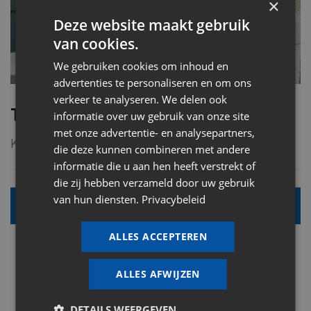
×
Deze website maakt gebruik
van cookies.
We gebruiken cookies om inhoud en
advertenties te personaliseren en om ons
verkeer te analyseren. We delen ook
Trekputten en toezichtputten
informatie over uw gebruik van onze site
met onze advertentie- en analysepartners,
Kom langs en we tonen jullie de mogelijkheden.
die deze kunnen combineren met andere
informatie die u aan hen heeft verstrekt of
die zij hebben verzameld door uw gebruik
van hun diensten.
Privacybeleid
Alle info
ALLES ACCEPTEREN
ALLES AFWIJZEN
DETAILS WEERGEVEN