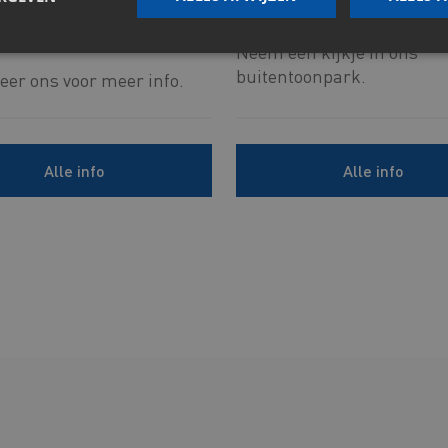
t, mortels en
Keramische terras
n
Neem een kijkje in ons
buitentoonpark.
eer ons voor meer info.
Alle info
Alle info