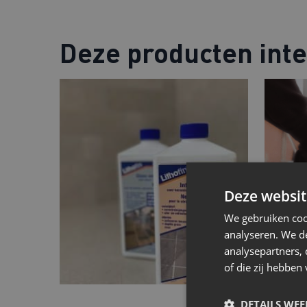
Deze producten int
Deze websit
We gebruiken coo
analyseren. We de
analysepartners,
of die zij hebbe
DETAILS WE