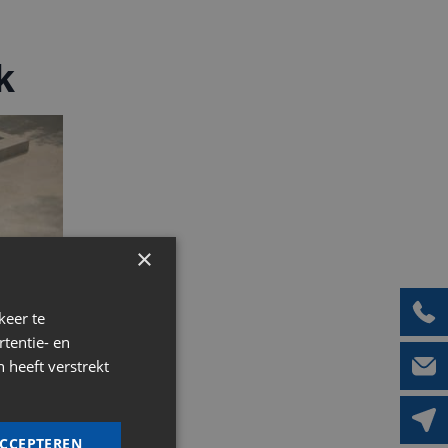
k
×
keer te
tentie- en
 heeft verstrekt
ACCEPTEREN