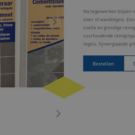
Na tegelwerken blijven 
vloer of wandtegels. Ee
snelle en grondige reini
zuurhoudende reinigings
tegels, fijnverglaasde g
Bestellen