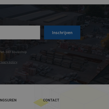
Inschrijven
het-zelf bouwshop
rivacy policy
.
INGSUREN
CONTACT