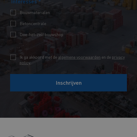
Interesses
*
a
a
i
m
Bouwmaterialen
l
*
Betoncentrale
*
Doe-het-zelf bouwshop
*
C
Ik ga akkoord met de
algemene voorwaarden
en de
privacy
*
policy
.
h
*
e
Inschrijven
c
k
b
o
x
e