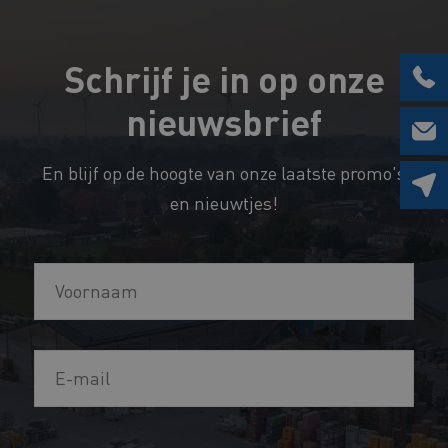
Schrijf je in op onze
nieuwsbrief
En blijf op de hoogte van onze laatste promo's
en nieuwtjes!
V
o
o
E
r
-
n
m
a