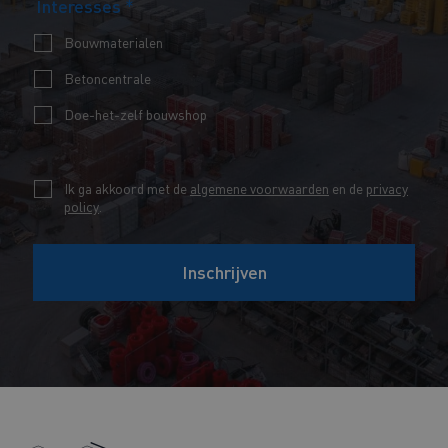
Interesses
*
a
a
k
i
m
Bouwmaterialen
b
l
*
Betoncentrale
o
*
x
Doe-het-zelf bouwshop
e
s
C
Ik ga akkoord met de
algemene voorwaarden
en de
privacy
V
policy
.
h
o
e
o
Inschrijven
c
r
k
n
b
a
o
a
x
m
e
E