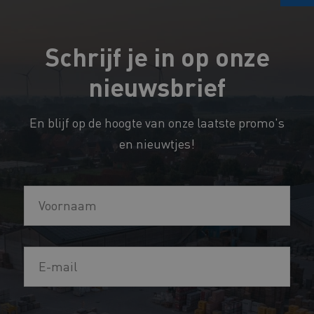
Schrijf je in op onze
nieuwsbrief
En blijf op de hoogte van onze laatste promo's
en nieuwtjes!
V
o
o
C
E
r
h
-
n
e
m
a
c