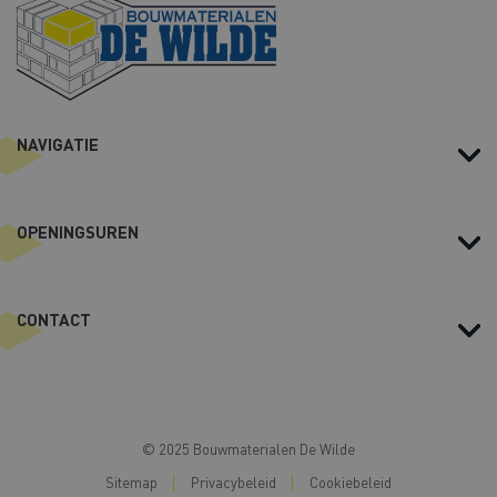
s
-
m
a
i
NAVIGATIE
l
OPENINGSUREN
CONTACT
© 2025 Bouwmaterialen De Wilde
Sitemap
Privacybeleid
Cookiebeleid