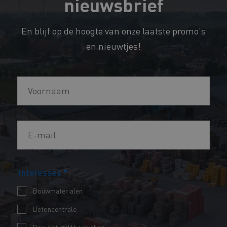
nieuwsbrief
En blijf op de hoogte van onze laatste promo's
en nieuwtjes!
V
o
o
E
r
-
n
m
a
I
Interesses
*
a
a
n
i
m
Bouwmaterialen
t
l
*
Betoncentrale
e
*
r