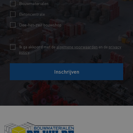
i
m
Bouwmaterialen
l
*
Betoncentrale
*
Doe-het-zelf bouwshop
V
C
Ik ga akkoord met de
algemene voorwaarden
en de
privacy
o
policy
.
h
o
e
r
Inschrijven
c
n
k
a
b
a
o
m
x
*
e
*
s