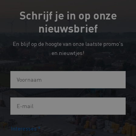
Schrijf je in op onze
nieuwsbrief
En blijf op de hoogte van onze laatste promo's
en nieuwtjes!
V
o
o
E
r
-
n
m
a
Interesses
*
a
a